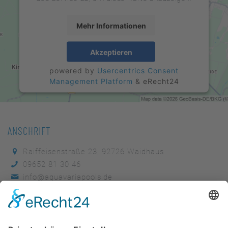
Mehr Informationen
Akzeptieren
powered by
Usercentrics Consent
Management Platform
&
eRecht24
ANSCHRIFT
Raiffeisenstraße 23,
92726
Waidhaus
09652 81 30 46
info@aquavariapools.de